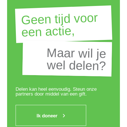
Geen tijd voor
een actie,
Maar wil je
Maar wil je
wel delen?
wel delen?
Delen kan heel eenvoudig. Steun onze
partners door middel van een gift.
Ik doneer