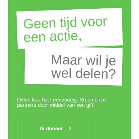
Geen tijd voor
een actie,
Maar wil je
Maar wil je
wel delen?
wel delen?
Delen kan heel eenvoudig. Steun onze
partners door middel van een gift.
Ik doneer