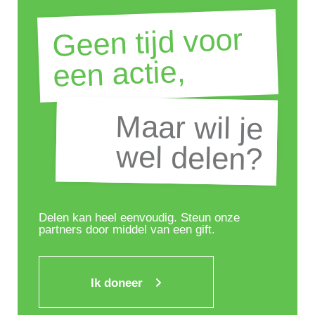
Geen tijd voor
een actie,
Maar wil je
Maar wil je
wel delen?
wel delen?
Delen kan heel eenvoudig. Steun onze
partners door middel van een gift.
Ik doneer