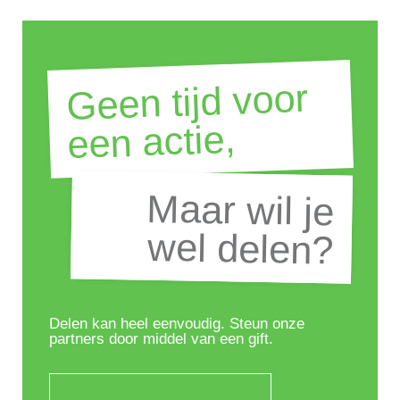
Geen tijd voor
een actie,
Maar wil je
Maar wil je
wel delen?
wel delen?
Delen kan heel eenvoudig. Steun onze
partners door middel van een gift.