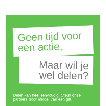
Geen tijd voor
een actie,
Maar wil je
Maar wil je
wel delen?
wel delen?
Delen kan heel eenvoudig. Steun onze
partners door middel van een gift.