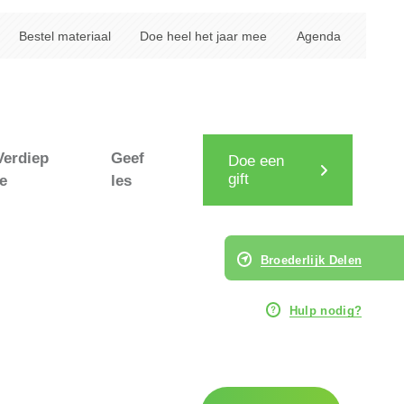
Bestel materiaal
Doe heel het jaar mee
Agenda
Verdiep
Geef
Doe een
gift
je
les
Broederlijk Delen
Hulp nodig?