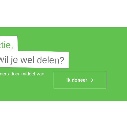
tie,
tie,
il je wel delen?
il je wel delen?
ners door middel van
Ik doneer