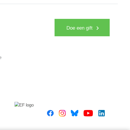
Doe een gift
e