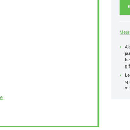
K
Meer 
Al
ja
be
gif
Le
sp
ma
be