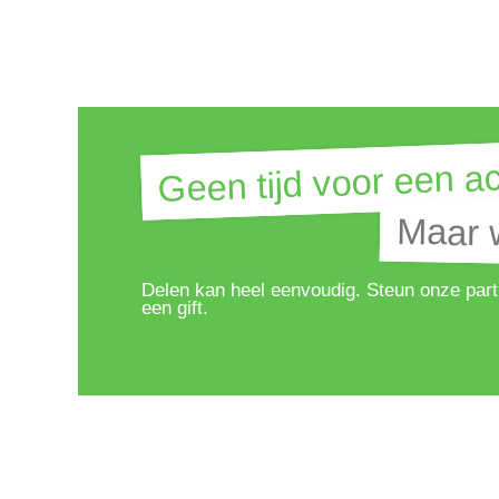
Geen tijd voor een ac
Geen tijd voor een ac
Maar w
Maar w
Delen kan heel eenvoudig. Steun onze part
een gift.