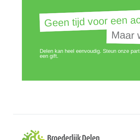
Geen tijd voor een ac
Geen tijd voor een ac
Maar w
Maar w
Delen kan heel eenvoudig. Steun onze part
een gift.