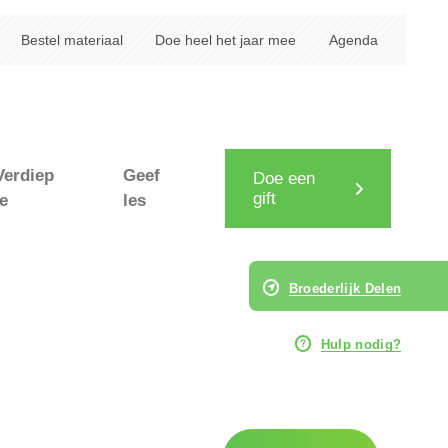
Bestel materiaal
Doe heel het jaar mee
Agenda
Verdiep
Geef
Doe een
gift
je
les
Broederlijk Delen
Hulp nodig?