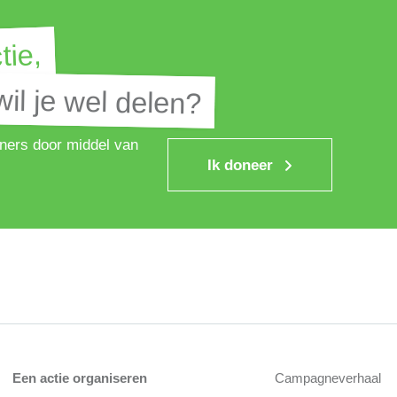
tie,
tie,
il je wel delen?
il je wel delen?
ners door middel van
Ik doneer
Een actie organiseren
Campagneverhaal