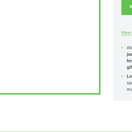
K
Meer 
Al
ja
be
gif
Le
sp
ma