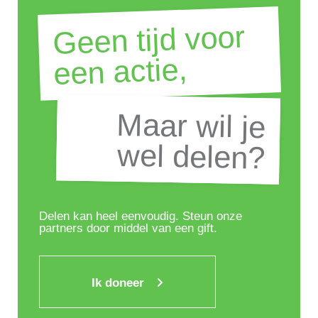
Geen tijd voor
een actie,
Maar wil je
Maar wil je
wel delen?
wel delen?
Delen kan heel eenvoudig. Steun onze
partners door middel van een gift.
Ik doneer