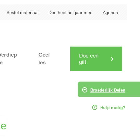
Bestel materiaal
Doe heel het jaar mee
Agenda
Verdiep
Geef
Doe een
gift
je
les
Broederlijk Delen
Hulp nodig?
de