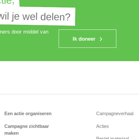
tie,
tie,
il je wel delen?
il je wel delen?
ners door middel van
Ik doneer
Een actie organiseren
Campagneverhaal
Campagne zichtbaar
Acties
maken
Bestel materiaal