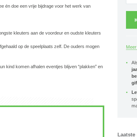
hee én doe een vrije bijdrage voor het werk van
K
ongste kleuters aan de voordeur en oudste kleuters
 afgehaald op de speelplaats zelf. De ouders mogen
Meer 
Al
hun kind komen afhalen eventjes blijven “plakken” en
ja
be
gif
Le
sp
ma
Laatste