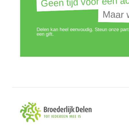
Geen tijd voor een ac
Geen tijd voor een ac
Maar w
Maar w
Delen kan heel eenvoudig. Steun onze part
een gift.