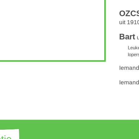
OZCS
uit 19
Bart
u
Leuke
loper
Iemand
Iemand 