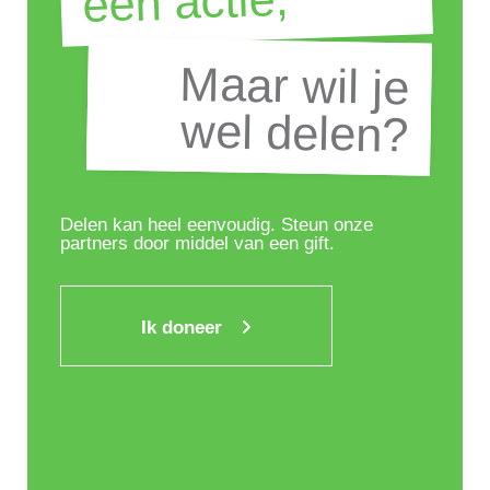
een actie,
Maar wil je
Maar wil je
wel delen?
wel delen?
Delen kan heel eenvoudig. Steun onze
partners door middel van een gift.
Ik doneer