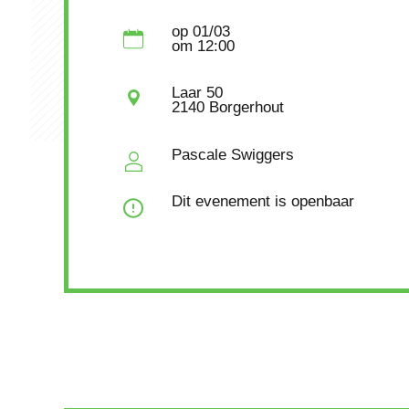
op
01/03
om
12:00
Laar 50
2140 Borgerhout
Pascale Swiggers
Dit evenement is openbaar