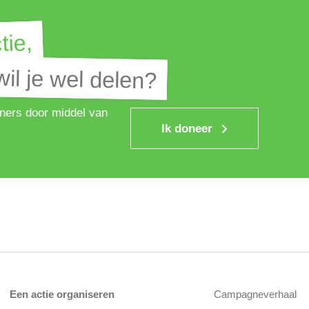
tie,
tie,
il je wel delen?
il je wel delen?
ners door middel van
Ik doneer
Een actie organiseren
Campagneverhaal