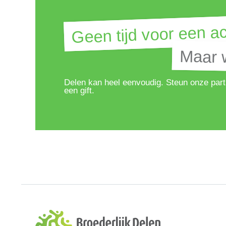
Geen tijd voor een ac
Geen tijd voor een ac
Maar w
Maar w
Delen kan heel eenvoudig. Steun onze part
een gift.