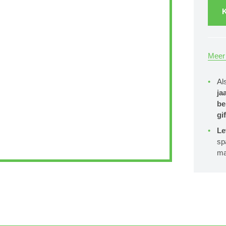
K
Meer 
Al
ja
be
gif
Le
sp
ma