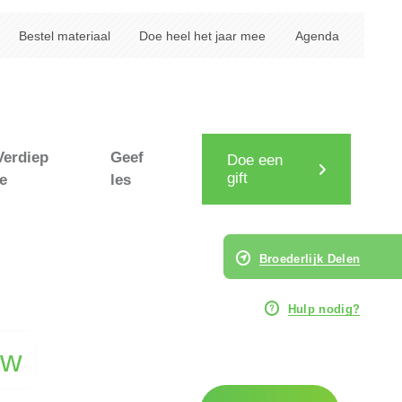
Bestel materiaal
Doe heel het jaar mee
Agenda
Verdiep
Geef
Doe een
gift
je
les
Broederlijk Delen
Hulp nodig?
uw