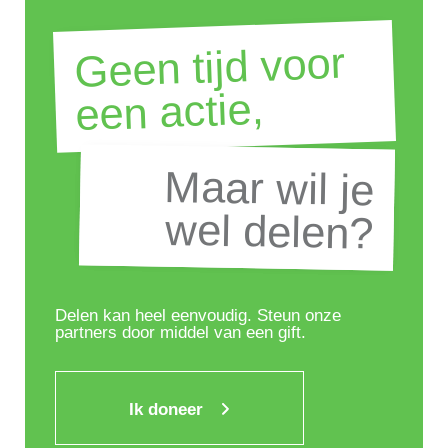
Geen tijd voor
een actie,
Maar wil je
Maar wil je
wel delen?
wel delen?
Delen kan heel eenvoudig. Steun onze
partners door middel van een gift.
Ik doneer