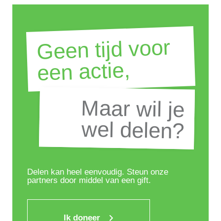
Geen tijd voor
een actie,
Maar wil je
Maar wil je
wel delen?
wel delen?
Delen kan heel eenvoudig. Steun onze
partners door middel van een gift.
Ik doneer