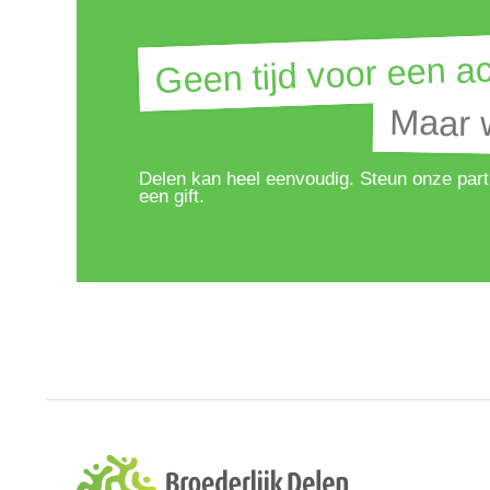
Geen tijd voor een ac
Geen tijd voor een ac
Maar w
Maar w
Delen kan heel eenvoudig. Steun onze part
een gift.