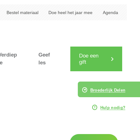
Bestel materiaal
Doe heel het jaar mee
Agenda
Verdiep
Geef
Doe een
gift
je
les
Broederlijk Delen
Hulp nodig?