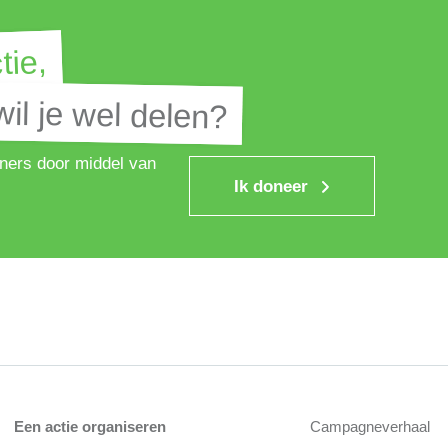
tie,
tie,
il je wel delen?
il je wel delen?
ners door middel van
Ik doneer
Een actie organiseren
Campagneverhaal