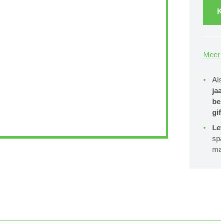
K
Meer 
Al
ja
be
gif
Le
sp
ma