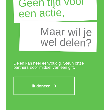
Geen tijd voor
een actie,
Maar wil je
Maar wil je
wel delen?
wel delen?
Delen kan heel eenvoudig. Steun onze
partners door middel van een gift.
Ik doneer