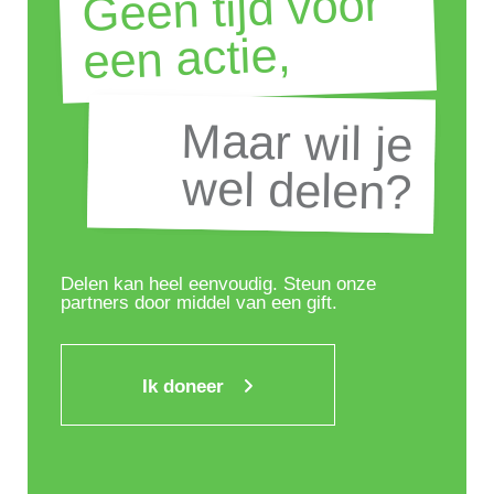
Geen tijd voor
een actie,
Maar wil je
Maar wil je
wel delen?
wel delen?
Delen kan heel eenvoudig. Steun onze
partners door middel van een gift.
Ik doneer