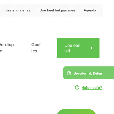
Bestel materiaal
Doe heel het jaar mee
Agenda
Verdiep
Geef
Doe een
gift
je
les
Broederlijk Delen
Hulp nodig?