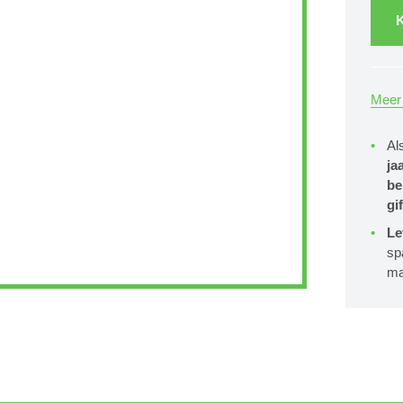
K
Meer 
Al
ja
be
gif
Le
sp
ma