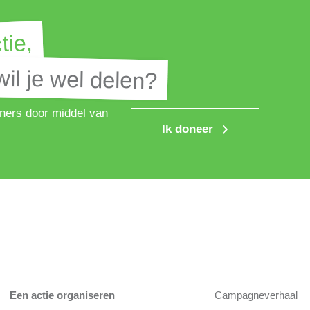
tie,
tie,
il je wel delen?
il je wel delen?
ners door middel van
Ik doneer
Een actie organiseren
Campagneverhaal