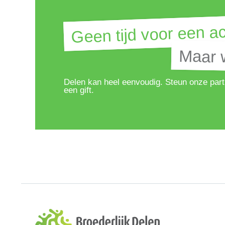
Geen tijd voor een ac
Geen tijd voor een ac
Maar w
Maar w
Delen kan heel eenvoudig. Steun onze part
een gift.