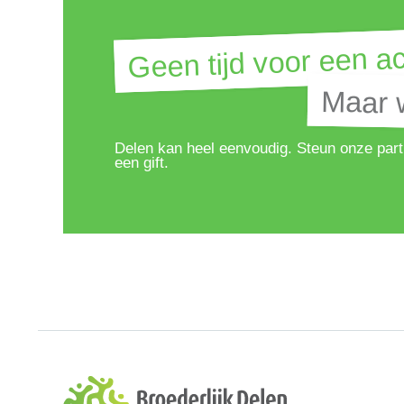
Geen tijd voor een ac
Geen tijd voor een ac
Maar w
Maar w
Delen kan heel eenvoudig. Steun onze part
een gift.