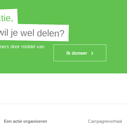
tie,
tie,
il je wel delen?
il je wel delen?
ners door middel van
Ik doneer
Een actie organiseren
Campagneverhaal