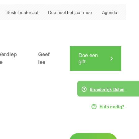
Bestel materiaal
Doe heel het jaar mee
Agenda
Verdiep
Geef
Doe een
gift
je
les
Broederlijk Delen
Hulp nodig?