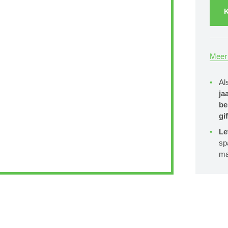
K
Meer 
Al
ja
be
gif
Le
sp
ma