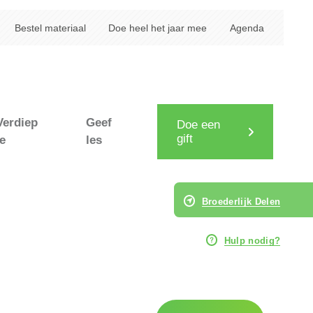
Bestel materiaal
Doe heel het jaar mee
Agenda
Verdiep
Geef
Doe een
gift
je
les
Broederlijk Delen
Hulp nodig?