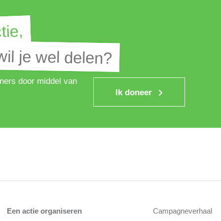
tie,
tie,
il je wel delen?
il je wel delen?
ners door middel van
Ik doneer
Een actie organiseren
Campagneverhaal