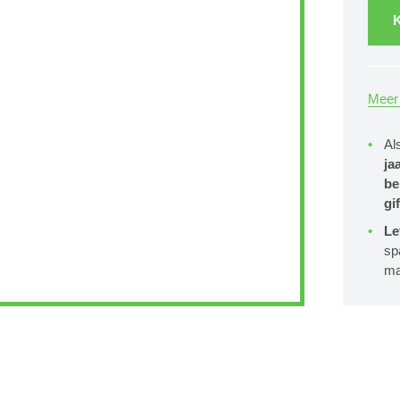
K
Meer 
Al
ja
be
gif
Le
sp
ma