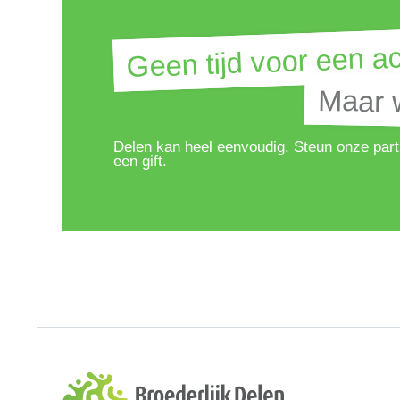
Geen tijd voor een ac
Geen tijd voor een ac
Maar w
Maar w
Delen kan heel eenvoudig. Steun onze part
een gift.