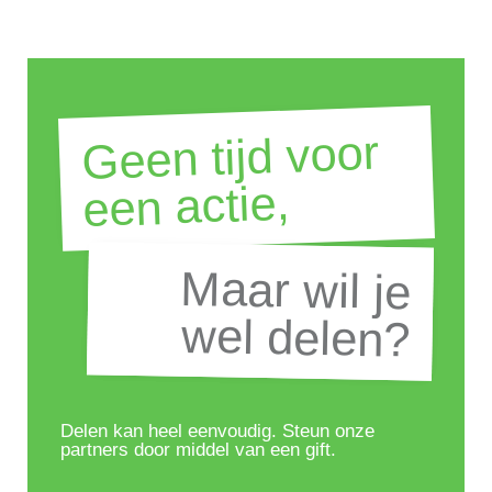
Geen tijd voor
een actie,
Maar wil je
Maar wil je
wel delen?
wel delen?
Delen kan heel eenvoudig. Steun onze
partners door middel van een gift.