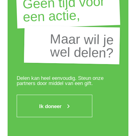
Geen tijd voor
een actie,
Maar wil je
Maar wil je
wel delen?
wel delen?
Delen kan heel eenvoudig. Steun onze
partners door middel van een gift.
Ik doneer