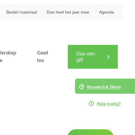
Bestel materiaal
Doe heel het jaar mee
Agenda
Verdiep
Geef
Doe een
gift
je
les
Broederlijk Delen
Hulp nodig?