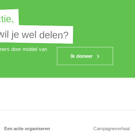
tie,
tie,
il je wel delen?
il je wel delen?
ners door middel van
Ik doneer
Een actie organiseren
Campagneverhaal