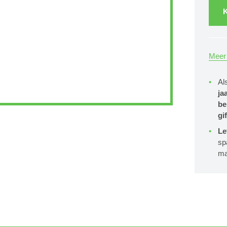
K
Meer 
Al
ja
be
gif
Le
sp
ma