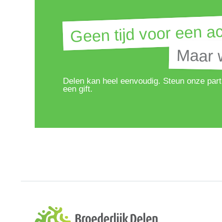
Geen tijd voor een ac
Geen tijd voor een ac
Maar w
Maar w
Delen kan heel eenvoudig. Steun onze part
een gift.