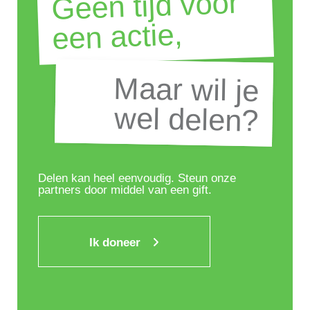
Geen tijd voor
een actie,
Maar wil je
Maar wil je
wel delen?
wel delen?
Delen kan heel eenvoudig. Steun onze
partners door middel van een gift.
Ik doneer