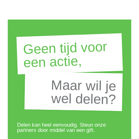
Geen tijd voor
een actie,
Maar wil je
Maar wil je
wel delen?
wel delen?
Delen kan heel eenvoudig. Steun onze
partners door middel van een gift.